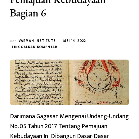
Bagian 6
oleh
VARMAN INSTITUTE
MEI 14, 2022
PADA
TINGGALKAN KOMENTAR
WACANA
MENGENAI
UU
NO.
05
TAHUN
2017
TENTANG
PEMAJUAN
KEBUDAYAAN
Darimana Gagasan Mengenai Undang-Undang
BAGIAN
6
No. 05 Tahun 2017 Tentang Pemajuan
Kebudayaan Ini Dibangun Dasar-Dasar