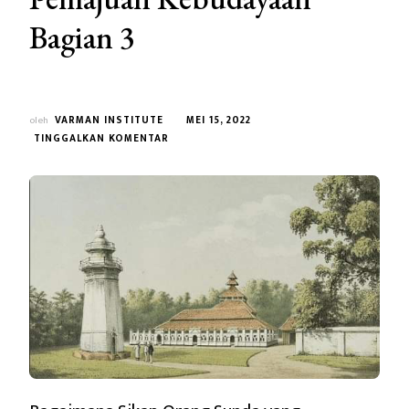
Bagian 3
oleh
VARMAN INSTITUTE
MEI 15, 2022
PADA
TINGGALKAN KOMENTAR
WACANA
MENGENAI
UU
NO.
05
TAHUN
2017
TENTANG
PEMAJUAN
KEBUDAYAAN
BAGIAN
3