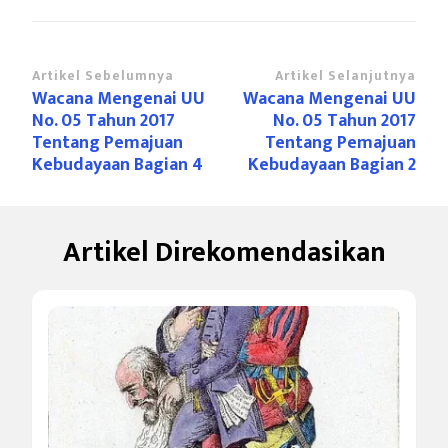
Navigasi
Artikel Sebelumnya
Artikel Selanjutnya
Wacana Mengenai UU
Wacana Mengenai UU
Artikel
No. 05 Tahun 2017
No. 05 Tahun 2017
Tentang Pemajuan
Tentang Pemajuan
Kebudayaan Bagian 4
Kebudayaan Bagian 2
Artikel Direkomendasikan