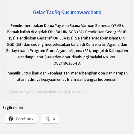
Gelar Taufiq Kusumawardhana
Penulis merupakan Ketua Yayasan Buana Varman Semesta (YBVS).
Pernah kuliah di Aqidah Filsafat UIN SGD (S1), Pendidikan Geografi UPI
(S1), Pendidikan Geografi UNIBBA (S1), Sejarah Peradaban Islam UIN
SGD (S2) dan sedang menyelesaikan kuliah di Konsentrasi Agama dan
Budaya pada Program Studi Agama-Agama (S3), tinggal di Kabupaten
Bandung Barat (KBB) dan dpat dihubungi melalui No. WA.
082118635648.
“Menulis untuk ilmu dan kebahagiaan,
menerbangkan doa dan harapan,
atas hadirnya kejayaan umat Islam dan bangsa Indonesia”.
gelartaufiqkusumawardhana.blogspot.com
Bagikan ini:
Facebook
X