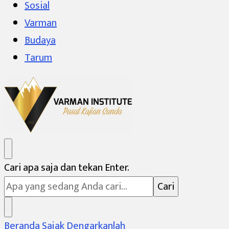
Sosial
Varman
Budaya
Tarum
Varman Institute
Pusat Kajian Sunda
Mencari
Cari apa saja dan tekan Enter.
Sesuatu?
Beranda
Sajak
Dengarkanlah