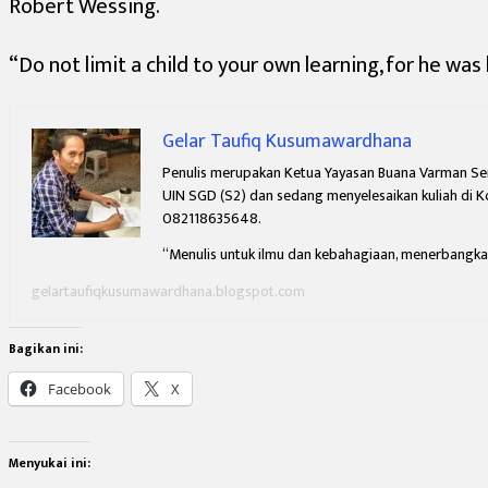
Robert Wessing.
“Do not limit a child to your own learning, for he was
Gelar Taufiq Kusumawardhana
Penulis merupakan Ketua Yayasan Buana Varman Semes
UIN SGD (S2) dan sedang menyelesaikan kuliah di 
082118635648.
“Menulis untuk ilmu dan kebahagiaan,
menerbangkan
gelartaufiqkusumawardhana.blogspot.com
Bagikan ini:
Facebook
X
Menyukai ini: