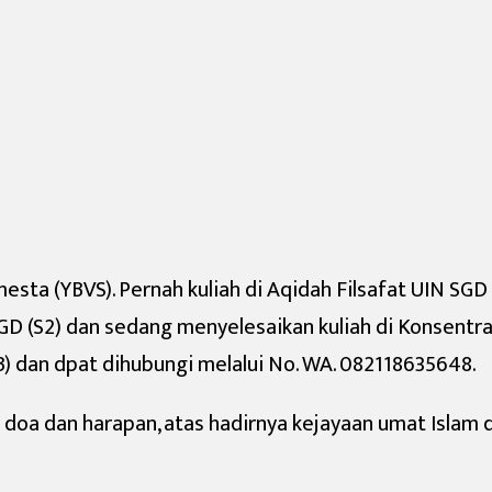
a (YBVS). Pernah kuliah di Aqidah Filsafat UIN SGD (S
 SGD (S2) dan sedang menyelesaikan kuliah di Konsen
B) dan dpat dihubungi melalui No. WA. 082118635648.
doa dan harapan,
atas hadirnya kejayaan umat Islam 