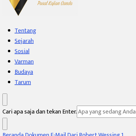
Varman Institute
Pusat Kajian Sunda
Tentang
Sejarah
Sosial
Varman
Budaya
Tarum
Mencari
Cari apa saja dan tekan Enter.
Sesuatu?
Beranda
Dokumen
E-Mail Dari Robert Wessing 1