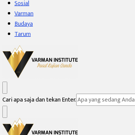
Sosial
Varman
Budaya
Tarum
Varman Institute
Pusat Kajian Sunda
Mencari
Cari apa saja dan tekan Enter.
Sesuatu?