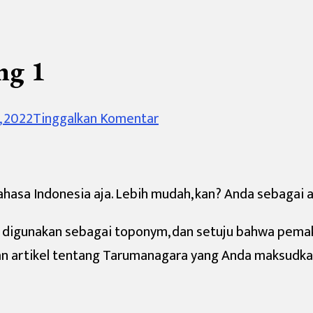
ng 1
pada
, 2022
Tinggalkan Komentar
E-
Mail
Dari
bahasa Indonesia aja. Lebih mudah, kan? Anda sebagai
Robert
digunakan sebagai toponym, dan setuju bahwa pemakai
Wessing
kan artikel tentang Tarumanagara yang Anda maksudka
1