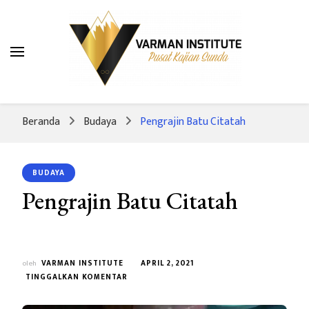
Varman Institute
Pusat Kajian Sunda
Beranda
Budaya
Pengrajin Batu Citatah
BUDAYA
Pengrajin Batu Citatah
oleh
VARMAN INSTITUTE
APRIL 2, 2021
PADA
TINGGALKAN KOMENTAR
PENGRAJIN
BATU