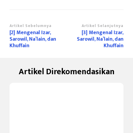
Navigasi
Artikel Sebelumnya
Artikel Selanjutnya
[2] Mengenal Izar,
[3] Mengenal Izar,
Artikel
Sarowil, Na’lain, dan
Sarowil, Na’lain, dan
Khuffain
Khuffain
Artikel Direkomendasikan