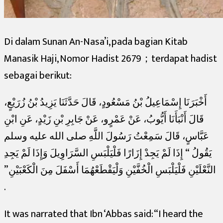
Di dalam Sunan An-Nasa’i, pada bagian Kitab
Manasik Haji, Nomor Hadist 2679；terdapat hadist
sebagai berikut:
أَخْبَرَنَا إِسْمَاعِيلُ بْنُ مَسْعُودٍ، قَالَ حَدَّثَنَا يَزِيدُ بْنُ زُرَيْعٍ،
قَالَ أَنْبَأَنَا أَيُّوبُ، عَنْ عَمْرٍو، عَنْ جَابِرِ بْنِ زَيْدٍ، عَنِ ابْنِ
عَبَّاسٍ، قَالَ سَمِعْتُ رَسُولَ اللَّهِ صلى الله عليه وسلم
يَقُولُ ‏ “‏ إِذَا لَمْ يَجِدْ إِزَارًا فَلْيَلْبَسِ السَّرَاوِيلَ وَإِذَا لَمْ يَجِدِ
النَّعْلَيْنِ فَلْيَلْبَسِ الْخُفَّيْنِ وَلْيَقْطَعْهُمَا أَسْفَلَ مِنَ الْكَعْبَيْنِ ‏”‏
‏.‏
It was narrated that Ibn ‘Abbas said: “I heard the