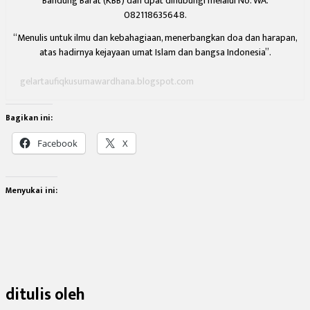
Bandung Barat (KBB) dan dpat dihubungi melalui No. WA.
082118635648.
“Menulis untuk ilmu dan kebahagiaan,
menerbangkan doa dan harapan,
atas hadirnya kejayaan umat Islam dan bangsa Indonesia”.
gelartaufiqkusumawardhana.blogspot.com
Bagikan ini:
Facebook
X
Menyukai ini:
ditulis oleh