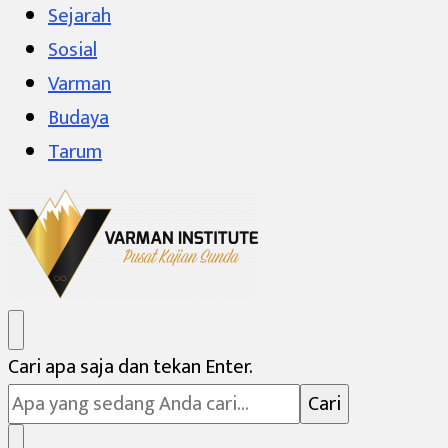
Sejarah
Sosial
Varman
Budaya
Tarum
Varman Institute
Pusat Kajian Sunda
Mencari
Cari apa saja dan tekan Enter.
Sesuatu?