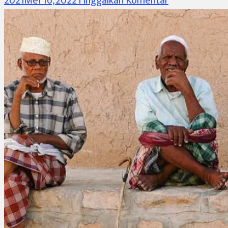
pada
2021
Mei 16, 2022
Tinggalkan Komentar
[1]
Mengenal
Izar,
Sarowil,
Na’lain,
dan
Khufain