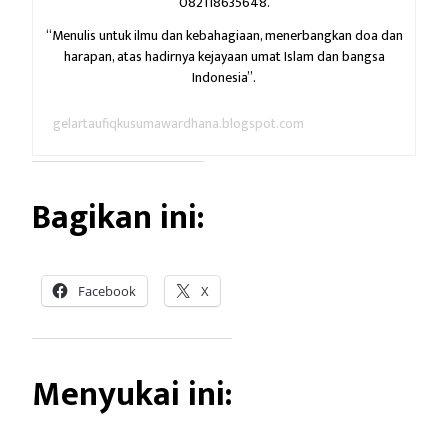
082118635648.
“Menulis untuk ilmu dan kebahagiaan,
menerbangkan doa dan
harapan,
atas hadirnya kejayaan umat Islam dan bangsa
Indonesia”.
gelartaufiqkusumawardhana.blogspot.com
Bagikan ini:
Facebook
X
Menyukai ini: