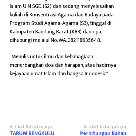
Islam UIN SGD (S2) dan sedang menyelesaikan
kuliah di Konsentrasi Agama dan Budaya pada
Program Studi Agama-Agama (S3), tinggal di
Kabupaten Bandung Barat (KBB) dan dpat
dihubungi melalui No. WA. 082118635648.
"Menulis untuk ilmu dan kebahagiaan,
menerbangkan doa dan harapan,
atas hadirnya
kejayaan umat Islam dan bangsa Indonesia".
Navigasi
Artikel Sebelumnya
Artikel Selanjutnya
TARUM BENGKULU
Perhitungan Bahan