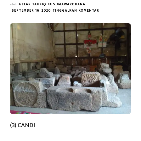
oleh
GELAR TAUFIQ KUSUMAWARDHANA
PADA
SEPTEMBER 16, 2020
TINGGALKAN KOMENTAR
(II)
PENGANTAR
KE
ARAH
VISHATA
BOJONGMENJE
(3) CANDI