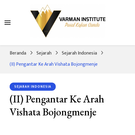
Varman Institute
Pusat Kajian Sunda
Beranda
Sejarah
Sejarah Indonesia
(II) Pengantar Ke Arah Vishata Bojongmenje
SEJARAH INDONESIA
(II) Pengantar Ke Arah
Vishata Bojongmenje