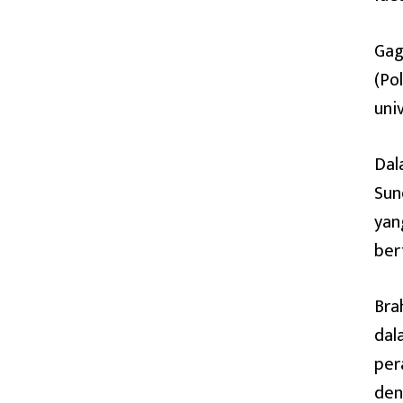
Gag
(Po
uni
Dal
Sun
yan
ber
Bra
dal
per
den