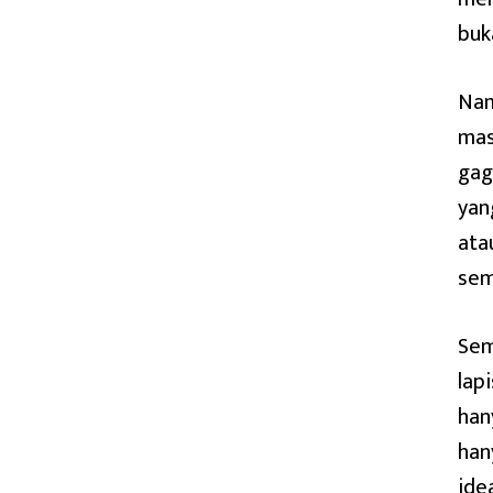
buk
Nam
mas
gag
yan
ata
sem
Sem
lap
han
han
idea