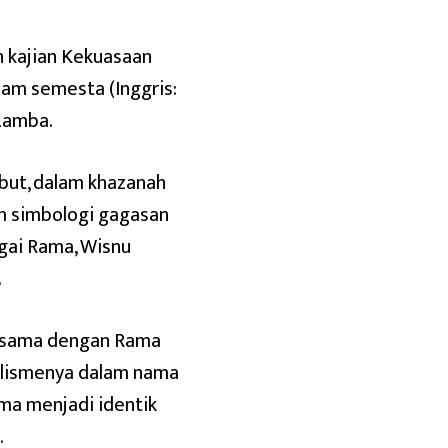
ah kajian Kekuasaan
lam semesta (Inggris:
Lamba.
but, dalam khazanah
am simbologi gagasan
gai Rama, Wisnu
.
h sama dengan Rama
olismenya dalam nama
ma menjadi identik
.