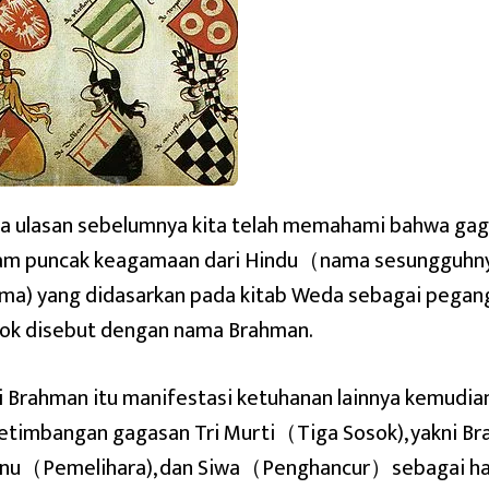
a ulasan sebelumnya kita telah memahami bahwa gag
am puncak keagamaan dari Hindu（nama sesungguhny
ma) yang didasarkan pada kitab Weda sebagai pegang
ok disebut dengan nama Brahman.
i Brahman itu manifestasi ketuhanan lainnya kemudian
etimbangan gagasan Tri Murti（Tiga Sosok), yakni B
nu（Pemelihara), dan Siwa（Penghancur）sebagai hasi