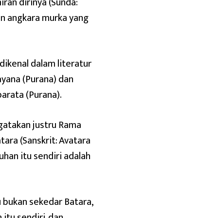
ran dirinya (Sunda:
an angkara murka yang
dikenal dalam literatur
yana (Purana) dan
arata (Purana).
gatakan justru Rama
ra (Sanskrit: Avatara
Tuhan itu sendiri adalah
 bukan sekedar Batara,
itu sendiri, dan