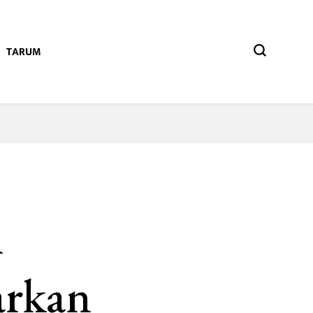
TARUM
i
arkan