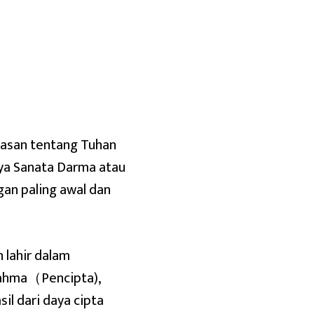
asan tentang Tuhan
a Sanata Darma atau
an paling awal dan
 lahir dalam
rahma（Pencipta),
l dari daya cipta