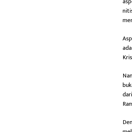
asp
nit
mem
Asp
ada
Kri
Nam
buk
dar
Ram
Dem
mel