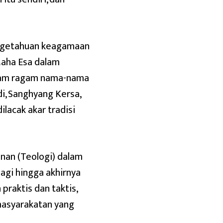
engetahuan keagamaan
Maha Esa dalam
alam ragam nama-nama
i, Sanghyang Kersa,
lacak akar tradisi
anan (Teologi) dalam
lagi hingga akhirnya
praktis dan taktis,
masyarakatan yang