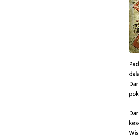
TANGTU
DI
BUMI
BERDASARKAN
NASKAH
SIKSA
KANDA
NG
KARESIAN
Pad
dal
Dar
pok
Dar
kes
Wis