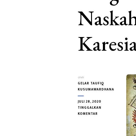
Naskah
Karesi
oleh
GELAR TAUFIQ
KUSUMAWARDHANA
JULI 28, 2020
TINGGALKAN
PADA
KOMENTAR
LAMBANG
KEBESARAN
TRI