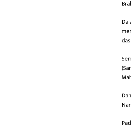
Bra
Dal
men
das
Sem
(Sa
Mah
Dan
Nar
Pad