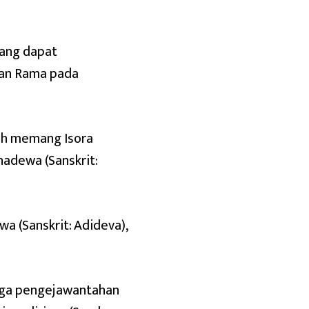
yang dapat
an Rama pada
alah memang Isora
ahadewa (Sanskrit:
wa (Sanskrit: Adideva),
tiga pengejawantahan