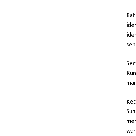
Bah
ide
ide
seb
Sem
Kun
man
Ked
Sun
men
war